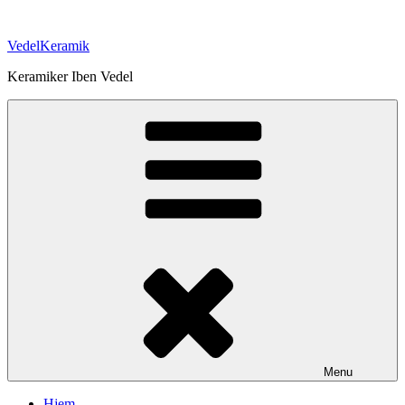
Videre
til
VedelKeramik
indhold
Keramiker Iben Vedel
Menu
Hjem